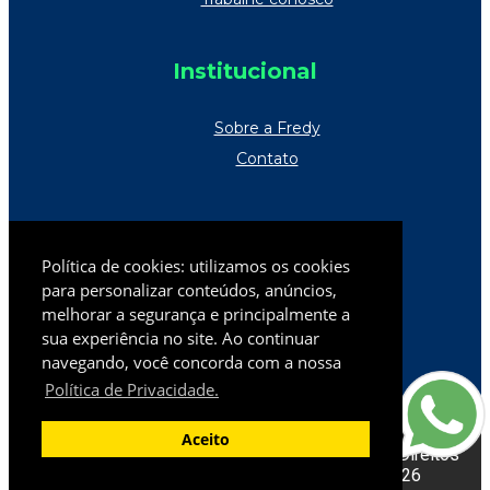
Institucional
Sobre a Fredy
Contato
Televendas
Política de cookies: utilizamos os cookies
Norte Catarinense
(47) 2105-9800
para personalizar conteúdos, anúncios,
melhorar a segurança e principalmente a
Demais regiões
0800 006 2800
sua experiência no site. Ao continuar
televendas@fredypneus.com.br
navegando, você concorda com a nossa
Política de Privacidade.
Aceito
Fredy Pneus LTDA CNPJ 80.934.631/0001-17 | Direitos
reservados. Proibida a sua reprodução. | 2026